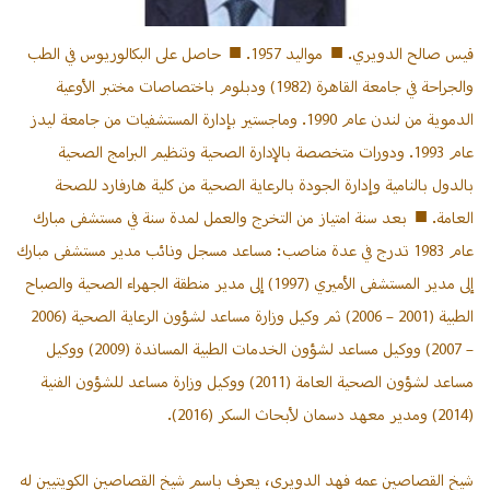
تسجيل
الدخول
قيس صالح الدويري. ■ مواليد 1957. ■ حاصل على البكالوريوس في الطب
والجراحة في جامعة القاهرة (1982) ودبلوم باختصاصات مختبر الأوعية
تسجيل
جديد
الدموية من لندن عام 1990. وماجستير بإدارة المستشفيات من جامعة ليدز
عام 1993. ودورات متخصصة بالإدارة الصحية وتنظيم البرامج الصحية
بالدول بالنامية وإدارة الجودة بالرعاية الصحية من كلية هارفارد للصحة
آل
العامة. ■ بعد سنة امتياز من التخرج والعمل لمدة سنة في مستشفى مبارك
حمد
عام 1983 تدرج في عدة مناصب: مساعد مسجل ونائب مدير مستشفى مبارك
إلى مدير المستشفى الأميري (1997) إلى مدير منطقة الجهراء الصحية والصباح
الرباع
الطبية (2001 – 2006) ثم وكيل وزارة مساعد لشؤون الرعاية الصحية (2006
من عنزة
– 2007) ووكيل مساعد لشؤون الخدمات الطبية المساندة (2009) ووكيل
أسر
مساعد لشؤون الصحية العامة (2011) ووكيل وزارة مساعد للشؤون الفنية
الرباع
(2014) ومدير معهد دسمان لأبحاث السكر (2016).
بالقصيم
شيخ القصاصين عمه فهد الدويري، يعرف باسم شيخ القصاصين الكويتيين له