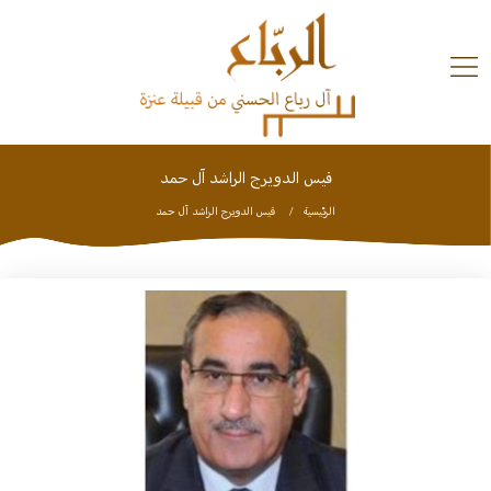
Ski
t
conten
قيس الدويرج الراشد آل حمد
تاريخ
وبلدان
الرئيسية
قيس الدويرج الراشد آل حمد
الملتقيات
استديو
الشعراء
شخصيات
تواصل
معنا