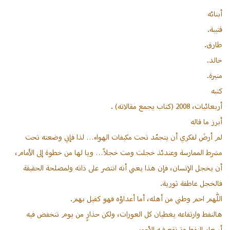
أبنائه
قتيبة.
طارق.
خالد.
منيرة.
كتبه
أربعائيات، 2008 (كتاب يجمع مقالاته) .
أبرز ما قاله
لم أرضَ لفكري أن يتجمّد تحت مكيفات الهواء… لذا فإني وضعته تحت
مشرط الممارسة وعندئذ خجلت ومت خجلاً… ويا لها من خطوة إلى الأمام،
أن يخجل الإنسان، فإن هذا يعني أنه انتصر على ذاته ولمصلحة الحقيقة
فالخجل عاطفة ثورية.
اللّٰهم احم وطني من أهله، أما أعداؤه فهو كفيل بهم.
هالنفط وارتفاعه يغطيان كل العورات، ولكن حذارٍ من يوم تنخفض فيه