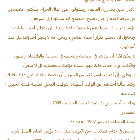
أسعار النفط وترتفع فيه الأجور.
الكبار الذين يكسرون القانون ويستولون على المال الحرام يسكتون متعمدين
عن سرقة الصغار حتى يصبح المجتمع كله متساويا في السرقة .
الأمم تدرس تاريخها بعين فاحصة ناقدة بهدف ان تتعلم أجمل ما فيه،
وتحاول ان تتجنب تكرار أخطاء الماضي، ونحن أمة لا يتجرأ أحياؤها على نقد
أمواتهم.
لا يمكن لأمة أن تزدهر في الرياضة وتتخلف في السياسة والاقتصاد والفنون
والآداب، وإذا حدث ذلك فهو استثناء مؤقت فالحضارة كل لا يتجزأ.
يا وطني، إنّي أعدك باسم كثير من الخيرين أن نضبط ساعاتنا على دقات قلبك
وكلما سألنا أحدهم عن الوقت أعطيناه التوقيت المحلي لمدينة قلبك الجميل !
كتب عنه
وداعا يا أحمد، يوسف عبد الحميد الجاسم، 2008 .
المصادر
مجلة المختلف ديسمبر 1997 العدد 77
الياسين في ختام فعاليات «من الكويت نبدأ…»: مؤتمر العام المقبل يكرم