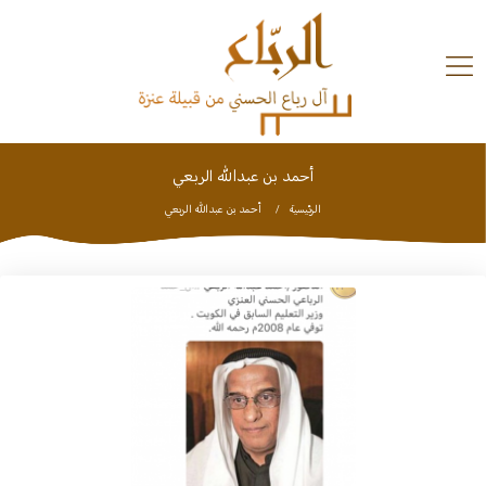
Ski
t
conten
أحمد بن عبدالله الربعي
تاريخ
وبلدان
الرئيسية
أحمد بن عبدالله الربعي
الملتقيات
استديو
الشعراء
شخصيات
تواصل
معنا