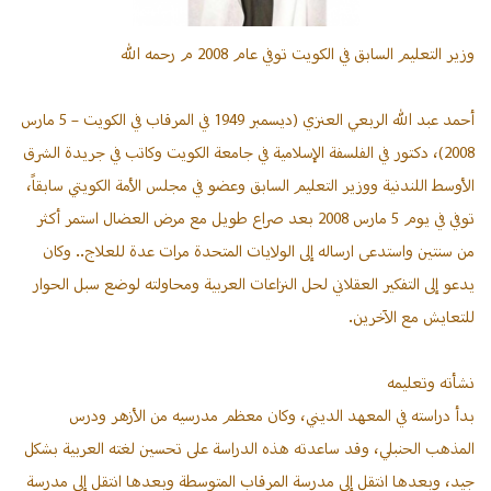
تسجيل
الدخول
وزير التعليم السابق في الكويت توفي عام 2008 م رحمه الله
تسجيل
جديد
أحمد عبد الله الربعي العنزي (ديسمبر 1949 في المرقاب في الكويت – 5 مارس
2008)، دكتور في الفلسفة الإسلامية في جامعة الكويت وكاتب في جريدة الشرق
الأوسط اللندنية ووزير التعليم السابق وعضو في مجلس الأمة الكويتي سابقاً،
آل
توفي في يوم 5 مارس 2008 بعد صراع طويل مع مرض العضال استمر أكثر
حمد
من سنتين واستدعى ارساله إلى الولايات المتحدة مرات عدة للعلاج.. وكان
يدعو إلى التفكير العقلاني لحل النزاعات العربية ومحاولته لوضع سبل الحوار
الرباع
للتعايش مع الآخرين.
من عنزة
أسر
نشأته وتعليمه
الرباع
بدأ دراسته في المعهد الديني، وكان معظم مدرسيه من الأزهر ودرس
بالقصيم
المذهب الحنبلي، وقد ساعدته هذه الدراسة على تحسين لغته العربية بشكل
جيد، وبعدها انتقل إلى مدرسة المرقاب المتوسطة وبعدها انتقل إلى مدرسة