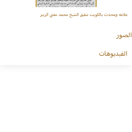
تسجيل
الدخول
علامه ومحدث بالكويت شقيق الشيخ محمد مفتي الزبير
تسجيل
جديد
الصور
الفيديوهات
آل
حمد
الرباع
من عنزة
أسر
الرباع
بالقصيم