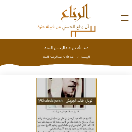
Ski
t
conten
عبدالله بن عبدالرحمن السند
تاريخ
وبلدان
الرئيسية
عبدالله بن عبدالرحمن السند
الملتقيات
استديو
الشعراء
شخصيات
تواصل
معنا