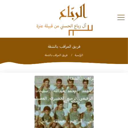
Ski
t
conten
فريق المراقب بالشقة
تاريخ
وبلدان
الرئيسية
فريق المراقب بالشقة
الملتقيات
استديو
الشعراء
شخصيات
تواصل
معنا