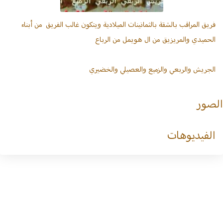
تسجيل
الدخول
فريق المراقب بالشقة بالثمانينات الميلادية ويتكون غالب الفريق من أبناء
الحميدي والمريزيق من ال هويمل من الرباع
تسجيل
جديد
الجريش والربعي والزميع والعصيلي والخضيري
آل
الصور
حمد
الرباع
الفيديوهات
من عنزة
أسر
الرباع
بالقصيم